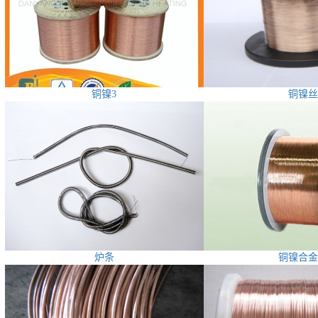
铜镍3
铜镍丝
炉条
铜镍合金