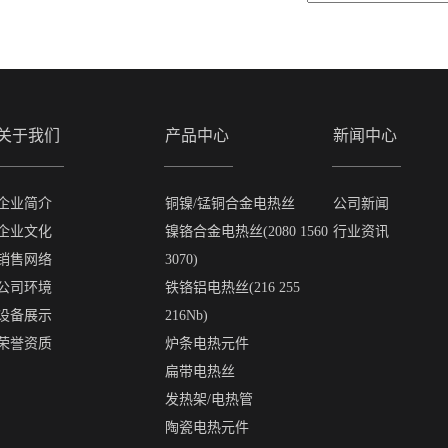
关于我们
产品中心
新闻中心
企业简介
铜镍/锰铜合金电热丝
公司新闻
企业文化
镍铬合金电热丝(2080 1560
行业资讯
销售网络
3070)
公司环境
铁铬铝电热丝(216 255
设备展示
216Nb)
荣誉资质
炉条电热元件
扁带电热丝
发热架/电热管
陶瓷电热元件