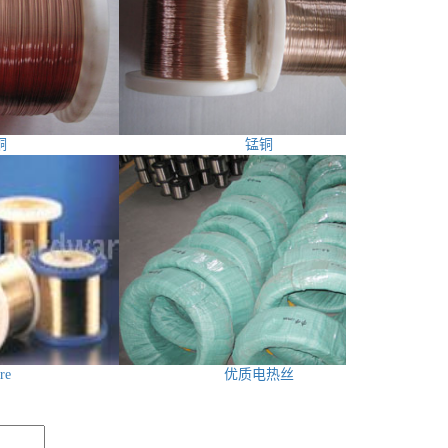
铜
锰铜
re
优质电热丝