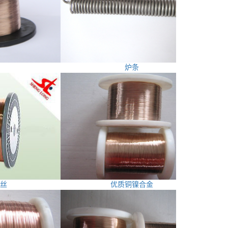
炉条
丝
优质铜镍合金