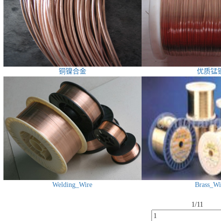
铜镍合金
优质锰
Welding_Wire
Brass_Wi
1/1
1